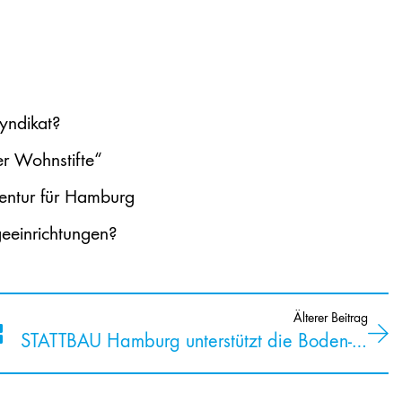
yndikat?
r Wohnstifte“
entur für Hamburg
geeinrichtungen?
Älterer Beitrag
STATTBAU Hamburg unterstützt die Boden- und wohnungs­politische Position des Wohnbundes zur Bundestagswahl