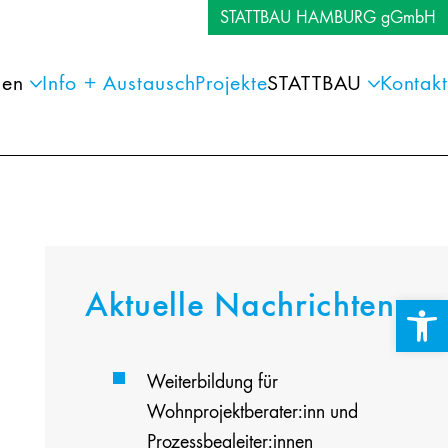
STATTBAU HAMBURG gGmbH
gen
Info + Austausch
Projekte
STATTBAU
Kontakt
Aktuelle Nachrichten
Werkzeuglei
Weiterbildung für
Wohnprojektberater:inn und
Prozessbegleiter:innen