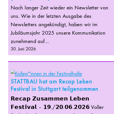
Nach langer Zeit wieder ein Newsletter von
uns. Wie in der letzten Ausgabe des
Newsletters angekündigt, haben wir im
Jubiläumsjahr 2025 unsere Kommunikation
zunehmend auf…
30. Juni 2026
STATTBAU hat am Recap Leben
Festival in Stuttgart teilgenommen
𝗥𝗲𝗰𝗮𝗽 𝗭𝘂𝘀𝗮𝗺𝗺𝗲𝗻 𝗟𝗲𝗯𝗲𝗻
𝗙𝗲𝘀𝘁𝗶𝘃𝗮𝗹 – 𝟭𝟵./𝟮𝟬.𝟬𝟲.𝟮𝟬𝟮𝟲 Voller