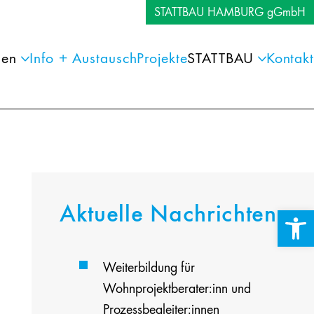
STATTBAU HAMBURG gGmbH
gen
Info + Austausch
Projekte
STATTBAU
Kontakt
Aktuelle Nachrichten
Werkzeuglei
Weiterbildung für
Wohnprojektberater:inn und
Prozessbegleiter:innen