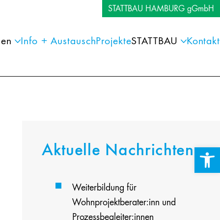
STATTBAU HAMBURG gGmbH
gen
Info + Austausch
Projekte
STATTBAU
Kontakt
Aktuelle Nachrichten
Werkzeuglei
Weiterbildung für
Wohnprojektberater:inn und
Prozessbegleiter:innen