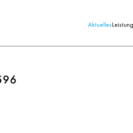
Aktuelles
Leistun
596