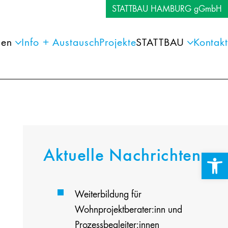
STATTBAU HAMBURG gGmbH
gen
Info + Austausch
Projekte
STATTBAU
Kontakt
Aktuelle Nachrichten
Werkzeuglei
Weiterbildung für
Wohnprojektberater:inn und
Prozessbegleiter:innen