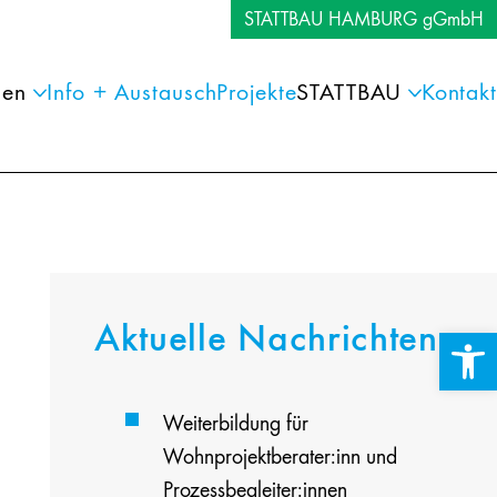
STATTBAU HAMBURG gGmbH
gen
Info + Austausch
Projekte
STATTBAU
Kontakt
Aktuelle Nachrichten
Werkzeuglei
Weiterbildung für
Wohnprojektberater:inn und
Prozessbegleiter:innen